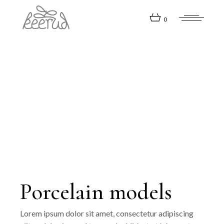
Skip
to
the
0
content
Porcelain models
Lorem ipsum dolor sit amet, consectetur adipiscing