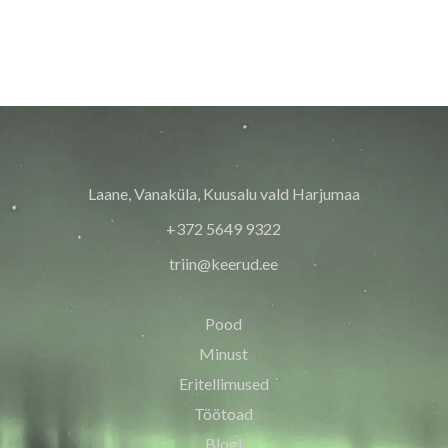
Laane, Vanaküla, Kuusalu vald Harjumaa
+372 5649 9322
triin@keerud.ee
Pood
Minust
Eritellimused
Töötoad
Blogi